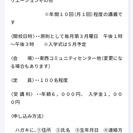
リエーションその他
※年間１０回（月１回）程度の講義で
す
〈開校日時〉・・原則として毎月第３月曜日 午後１時
～午後３時 ※入学式は５月予定
〈会 場〉・・東西コミュニティセンター他（変更にな
る場合もあります）
〈定 員〉・・１００名程度
〈受 講 料〉 ・・年額６，０００円、 入学金１，００
０円
〈申し込み方法〉
ハガキに、①住所 ②氏名 ③生年月日 ④連絡方