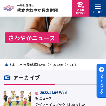
ご意見
メニュー
お問
合
せ
さわやかニュース
熊本さわやか長寿財団HOME
2022年
11月
アーカイブ
2022.11.09 Wed
ニュース
公式フェイスブックはじめました