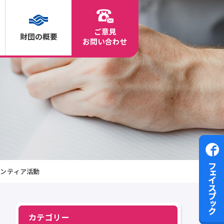
ご意見
財団の概要
お問
い
合
わ
せ
ランティア活動
カテゴリー