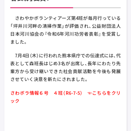
さわやかボランティアーズ第
4
班が毎月行っている
「坪井川河畔の清掃作業」が評価され、公益財団法人
日本河川協会の『令和
6
年河川功労者表彰』を受賞し
ました。
7
月
4
日（木）に行われた熊本県庁での伝達式には、代
表として森班長はじめ3名が出席し、長年にわたり先
輩方から受け継いできた社会貢献活動を今後も発展
させていく決意を新たにされました。
さわボラ情報６号 ４班（R6-7-5） ☜こちらをクリ
ック