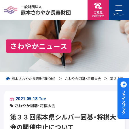
ご意見
メニュー
お問
合
せ
さわやかニュース
熊本さわやか長寿財団HOME
さわやか囲碁・将棋大会
第３３回熊
2021.05.18 Tue
さわやか囲碁・将棋大会
第３３回熊本県シルバー囲碁・将棋大
会の開催中止について