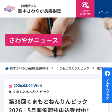
ご意見
メニュー
お問
合
せ
さわやかニュース
熊本さわやか長寿財団HOME
くまもとねんりんピック
第38回く
2026.03.04 Wed
くまもとねんりんピック
第38回くまもとねんりんピック
2026 5月開催競技申込受付中！